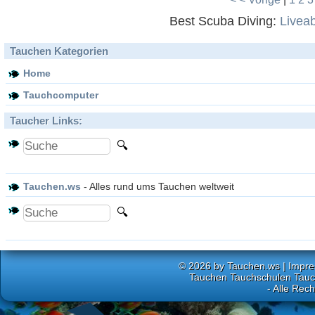
Best Scuba Diving:
Livea
Tauchen Kategorien
Home
Tauchcomputer
Taucher Links:
Tauchen.ws
- Alles rund ums Tauchen weltweit
© 2026 by
Tauchen.ws
|
Impr
Tauchen Tauchschulen Tauch
- Alle Rec