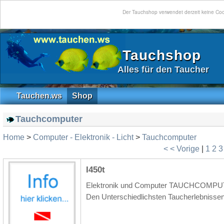
Der Tauchshop verwendet derzeit keine Co
Tauchshop
Alles für den Taucher
Tauchen.ws
Shop
Tauchcomputer
Home
>
Computer - Elektronik - Licht
>
Tauchcomputer
< < Vorige
|
1
2
I450t
Elektronik und Computer TAUCHCOMPUTER 
Den Unterschiedlichsten Taucherlebnissen