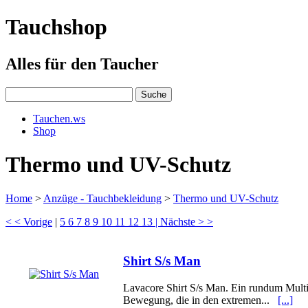
Tauchshop
Alles für den Taucher
Tauchen.ws
Shop
Thermo und UV-Schutz
Home
>
Anzüge - Tauchbekleidung
>
Thermo und UV-Schutz
< < Vorige
|
5
6
7
8
9
10
11
12
13
| Nächste > >
Shirt S/s Man
Lavacore Shirt S/s Man. Ein rundum Multis
Bewegung, die in den extremen...
[...]