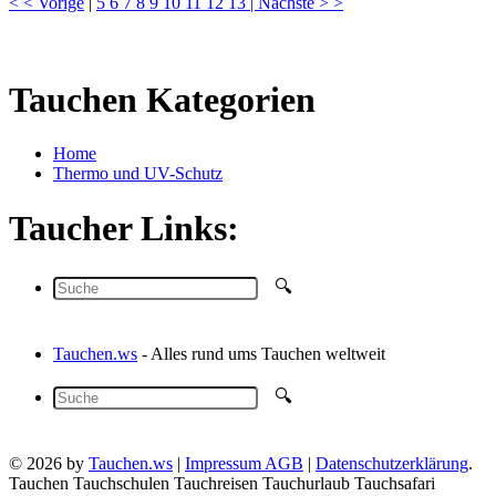
< < Vorige
|
5
6
7
8
9
10
11
12
13
| Nächste > >
Tauchen Kategorien
Home
Thermo und UV-Schutz
Taucher Links:
Tauchen.ws
- Alles rund ums Tauchen weltweit
© 2026 by
Tauchen.ws
|
Impressum AGB
|
Datenschutzerklärung
.
Tauchen Tauchschulen Tauchreisen Tauchurlaub Tauchsafari