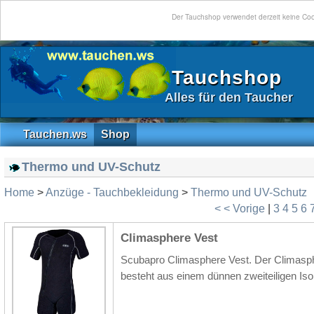
Der Tauchshop verwendet derzeit keine Co
Tauchshop
Alles für den Taucher
Tauchen.ws
Shop
Thermo und UV-Schutz
Home
>
Anzüge - Tauchbekleidung
>
Thermo und UV-Schutz
< < Vorige
|
3
4
5
6
Climasphere Vest
Scubapro Climasphere Vest. Der Climasphe
besteht aus einem dünnen zweiteiligen Iso