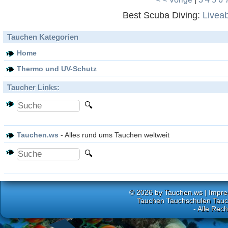
Best Scuba Diving:
Livea
Tauchen Kategorien
Home
Thermo und UV-Schutz
Taucher Links:
Tauchen.ws
- Alles rund ums Tauchen weltweit
© 2026 by
Tauchen.ws
|
Impr
Tauchen Tauchschulen Tauch
- Alle Rec