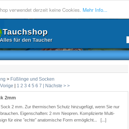
hop verwendet derzeit keine Cookies.
Mehr Info...
Tauchshop
Alles für den Taucher
ung
>
Füßlinge und Socken
 Vorige
|
1
2
3
4
5
6
7
| Nächste > >
ck 2mm
Sock 2 mm. Zur thermischen Schutz hinzugefügt, wenn Sie nur
 brauchen. Eigenschaften: 2 mm Neopren. Komplizierte Multi-
ign für eine "echte" anatomische Form ermöglicht...
[...]