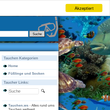
Akzeptiert
Tauchen Kategorien
Home
Füßlinge und Socken
Taucher Links:
Tauchen.ws
- Alles rund ums
Tauchen weltweit