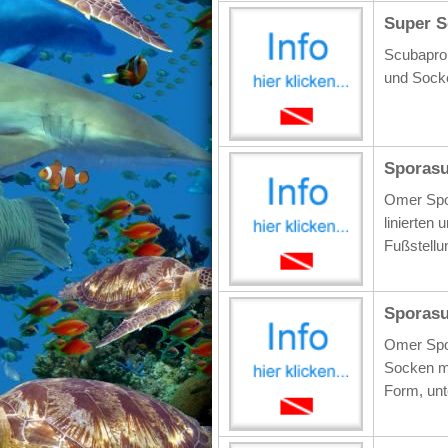
Super S
Scubapro 
und Soc
Sporasu
Omer Spor
linierten
Fußstellu
Sporasu
Omer Spo
Socken mi
Form, unt