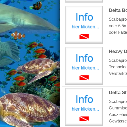
Delta B
Scubapro 
oder 6,5m
oder kalt
Heavy D
Scubapro
Technolog
Verstärkt
Delta S
Scubapro 
Gummisoh
Ausziehen
Gewässe