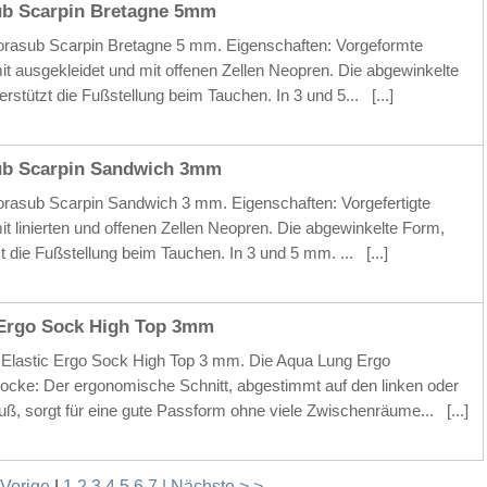
b Scarpin Bretagne 5mm
rasub Scarpin Bretagne 5 mm. Eigenschaften: Vorgeformte
t ausgekleidet und mit offenen Zellen Neopren. Die abgewinkelte
erstützt die Fußstellung beim Tauchen. In 3 und 5...
[...]
ub Scarpin Sandwich 3mm
asub Scarpin Sandwich 3 mm. Eigenschaften: Vorgefertigte
t linierten und offenen Zellen Neopren. Die abgewinkelte Form,
zt die Fußstellung beim Tauchen. In 3 und 5 mm. ...
[...]
 Ergo Sock High Top 3mm
Elastic Ergo Sock High Top 3 mm. Die Aqua Lung Ergo
cke: Der ergonomische Schnitt, abgestimmt auf den linken oder
uß, sorgt für eine gute Passform ohne viele Zwischenräume...
[...]
 Vorige
|
1
2
3
4
5
6
7
| Nächste > >