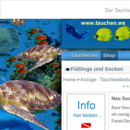
Der Tauchs
Tauchen.ws
Shop
Füßlinge und Socken
Home
>
Anzüge - Tauchbekleid
< <
Neo So
Bare Neo 
ein wenig
Panel-Des