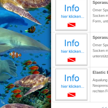
Sporasu
Omer Spo
Socken mi
Form, unt
Sporas
Omer Spor
Socken mi
unterstüt
Elastic
Aqualung 
Neoprenso
rechten F
< <