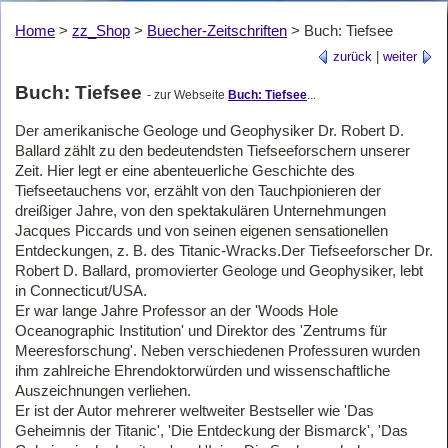
Home
>
zz_Shop
>
Buecher-Zeitschriften
>
Buch: Tiefsee
zurück
|
weiter
Buch: Tiefsee
- zur Webseite
Buch: Tiefsee
...
Der amerikanische Geologe und Geophysiker Dr. Robert D.
Ballard zählt zu den bedeutendsten Tiefseeforschern unserer
Zeit. Hier legt er eine abenteuerliche Geschichte des
Tiefseetauchens vor, erzählt von den Tauchpionieren der
dreißiger Jahre, von den spektakulären Unternehmungen
Jacques Piccards und von seinen eigenen sensationellen
Entdeckungen, z. B. des Titanic-Wracks.Der Tiefseeforscher Dr.
Robert D. Ballard, promovierter Geologe und Geophysiker, lebt
in Connecticut/USA.
Er war lange Jahre Professor an der 'Woods Hole
Oceanographic Institution' und Direktor des 'Zentrums für
Meeresforschung'. Neben verschiedenen Professuren wurden
ihm zahlreiche Ehrendoktorwürden und wissenschaftliche
Auszeichnungen verliehen.
Er ist der Autor mehrerer weltweiter Bestseller wie 'Das
Geheimnis der Titanic', 'Die Entdeckung der Bismarck', 'Das