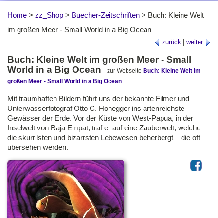
Home
>
zz_Shop
>
Buecher-Zeitschriften
>
Buch: Kleine Welt
im großen Meer - Small World in a Big Ocean
zurück
|
weiter
Buch: Kleine Welt im großen Meer - Small
World in a Big Ocean
- zur Webseite
Buch: Kleine Welt im
großen Meer - Small World in a Big Ocean
...
Mit traumhaften Bildern führt uns der bekannte Filmer und
Unterwasserfotograf Otto C. Honegger ins artenreichste
Gewässer der Erde. Vor der Küste von West-Papua, in der
Inselwelt von Raja Empat, traf er auf eine Zauberwelt, welche
die skurrilsten und bizarrsten Lebewesen beherbergt – die oft
übersehen werden.