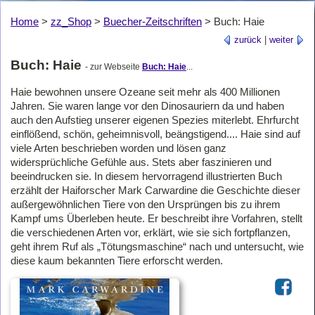
Home
>
zz_Shop
>
Buecher-Zeitschriften
>
Buch: Haie
zurück
|
weiter
Buch: Haie
- zur Webseite
Buch: Haie
...
Haie bewohnen unsere Ozeane seit mehr als 400 Millionen
Jahren. Sie waren lange vor den Dinosauriern da und haben
auch den Aufstieg unserer eigenen Spezies miterlebt. Ehrfurcht
einflößend, schön, geheimnisvoll, beängstigend.... Haie sind auf
viele Arten beschrieben worden und lösen ganz
widersprüchliche Gefühle aus. Stets aber faszinieren und
beeindrucken sie. In diesem hervorragend illustrierten Buch
erzählt der Haiforscher Mark Carwardine die Geschichte dieser
außergewöhnlichen Tiere von den Ursprüngen bis zu ihrem
Kampf ums Überleben heute. Er beschreibt ihre Vorfahren, stellt
die verschiedenen Arten vor, erklärt, wie sie sich fortpflanzen,
geht ihrem Ruf als „Tötungsmaschine“ nach und untersucht, wie
diese kaum bekannten Tiere erforscht werden.