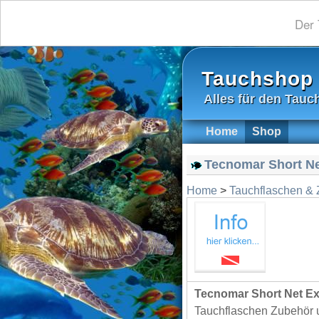
Der 
Tauchshop
Alles für den Tauc
Home
Shop
Tecnomar Short Net
Home
>
Tauchflaschen &
Tecnomar Short Net Ext
Tauchflaschen Zubehör u