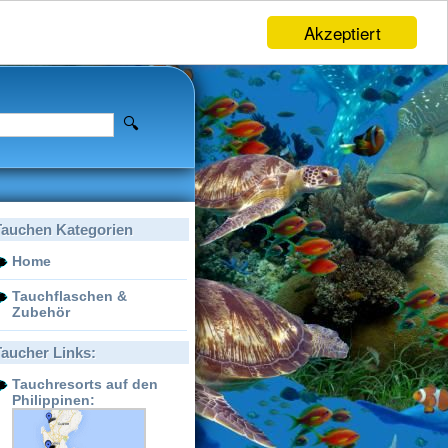
Akzeptiert
Tauchen Kategorien
Home
Tauchflaschen &
Zubehör
Taucher Links:
Tauchresorts auf den
Philippinen: