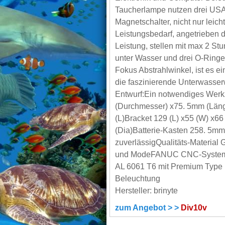
Taucherlampe nutzen drei U
Magnetschalter, nicht nur leich
Leistungsbedarf, angetrieben d
Leistung, stellen mit max 2 St
unter Wasser und drei O-Ringe
Fokus Abstrahlwinkel, ist es ei
die faszinierende Unterwasse
Entwurf:Ein notwendiges Wer
(Durchmesser) x75. 5mm (Län
(L)Bracket 129 (L) x55 (W) x
(Dia)Batterie-Kasten 258. 5m
zuverlässigQualitäts-Material
und ModeFANUC CNC-System, 
AL 6061 T6 mit Premium Type I
Beleuchtung
Hersteller: brinyte
zum Angebot > >
Div10v