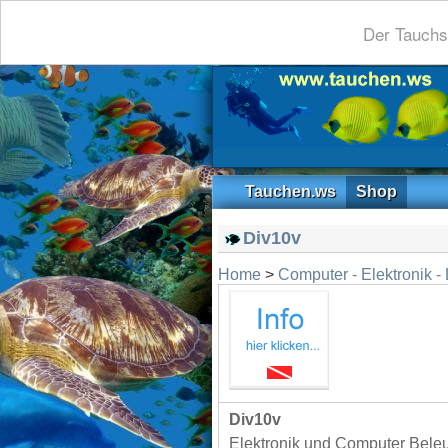
Der Tauchs
Tauchen.ws
Shop
Div10v
Home
>
Computer - Elektronik - 
Div10v
Elektronik und Computer Beleu