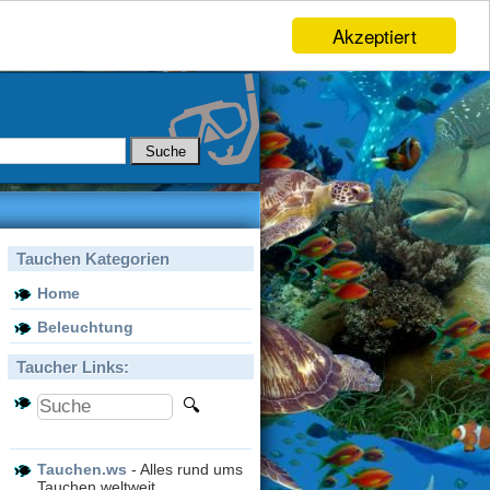
Akzeptiert
Tauchen Kategorien
Home
Beleuchtung
Taucher Links:
Tauchen.ws
- Alles rund ums
Tauchen weltweit