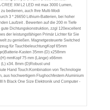
SA CREE XM L2 LED mit max 3000 Lumen,
t zu bedienen, auch Ihre Multi-Modi
urch 3 * 26650 Lithium-Batterien, bei hoher
unden Laufzeit . Bewerten auf die 200 m Tiefe
 gute Dichtungskonstruktion, zzgl 120excellent
nes der leistungsfähigen Primär Lichter für Sie
rwelt zu genießen. Magnetgesteuerte Switched
kzeug für TauchbeleuchtungKopf 65mm
ge)Batterie-Kasten 35mm (D) x258mm
66 (H) mmKopf 75 mm (Länge) x66mm
m (L) x34. 8mm (D)Robust und
 Gute Hand Touch:Kombination von Technologie
aus hochwertigem Flughochfestem Aluminium
II h Black One Size Elektronik und Computer -