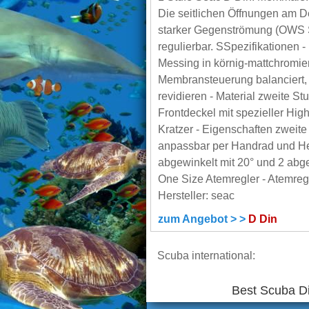
Die seitlichen Öffnungen am D
starker Gegenströmung (OWS S
regulierbar. SSpezifikationen -
Messing in körnig-mattchromier
Membransteuerung balanciert, f
revidieren - Material zweite St
Frontdeckel mit spezieller Hi
Kratzer - Eigenschaften zweite
anpassbar per Handrad und He
abgewinkelt mit 20° und 2 abge
One Size Atemregler - Atemregl
Hersteller: seac
zum Angebot > >
D Din
Scuba international:
Best Scuba D