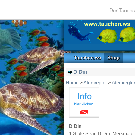
Der Tauchs
Tauchen.ws
Shop
D Din
Home
>
Atemregler
>
Atemregler
D Din
1 Stufe Seac D Din. Merkmale:-