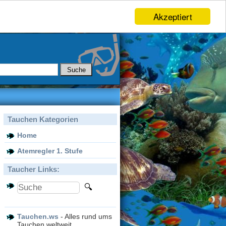
Akzeptiert
Tauchen Kategorien
Home
Atemregler 1. Stufe
Taucher Links:
Tauchen.ws
- Alles rund ums
Tauchen weltweit