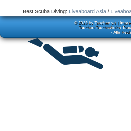
Best Scuba Diving:
Liveaboard Asia
/
Liveaboa
© 2026 by
Tauchen.ws
|
Impr
Tauchen Tauchschulen Tauch
- Alle Rec