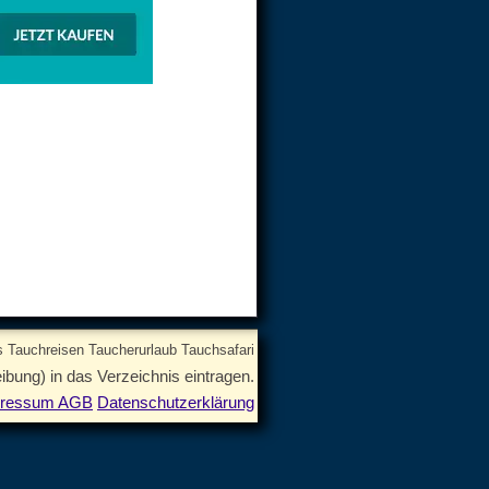
 Tauchreisen Taucherurlaub Tauchsafari
ibung) in das Verzeichnis eintragen.
pressum AGB
Datenschutzerklärung