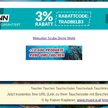
Wetsuites Scuba Diving World
Taucher Tauchen Tauchschulen Tauchurlaub Tauchlinks
Jetzt kostenlos Ihre URL (Link zu Ihrer Taucherseite mit Beschre
© by Kaiser-Kaplaner,
www.musica.at
Im