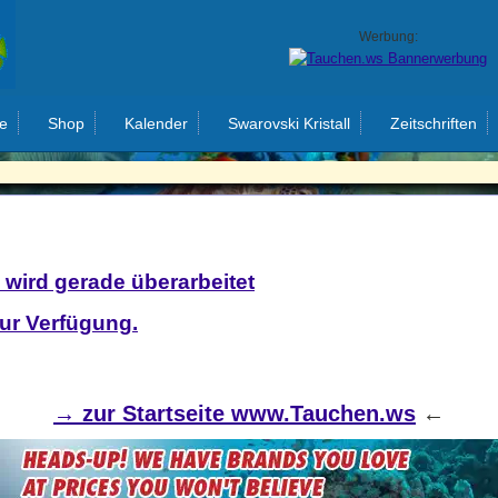
Werbung:
e
Shop
Kalender
Swarovski Kristall
Zeitschriften
 wird gerade überarbeitet
zur Verfügung.
→
zur Startseite www.Tauchen.ws
←