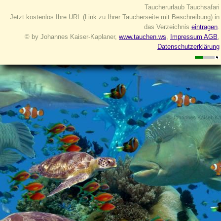
Taucherurlaub Tauchsafari
Jetzt kostenlos Ihre URL (Link zu Ihrer Taucherseite mit Beschreibung) in
das Verzeichnis
eintragen
.
© by Johannes Kaiser-Kaplaner,
www.tauchen.ws
,
Impressum AGB
,
Datenschutzerklärung