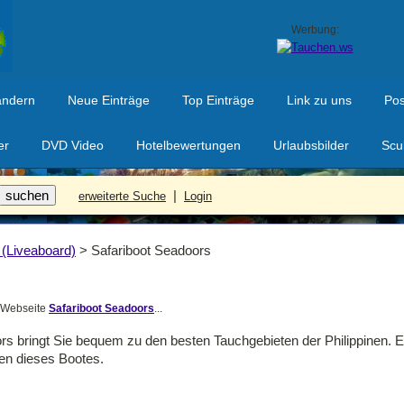
Werbung:
ändern
Neue Einträge
Top Einträge
Link zu uns
Pos
er
DVD Video
Hotelbewertungen
Urlaubsbilder
Scu
|
erweiterte Suche
Login
 (Liveaboard)
>
Safariboot Seadoors
r Webseite
Safariboot Seadoors
...
 bringt Sie bequem zu den besten Tauchgebieten der Philippinen. Ein
ten dieses Bootes.