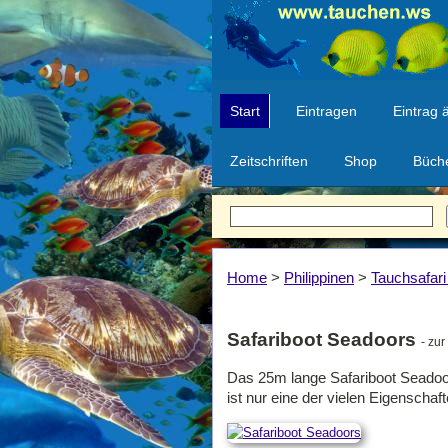
Start
Eintragen
Eintrag 
Zeitschriften
Shop
Büch
Home
>
Philippinen
>
Tauchsafari
Safariboot Seadoors
- zu
Das 25m lange Safariboot Seadoors
ist nur eine der vielen Eigenschaf