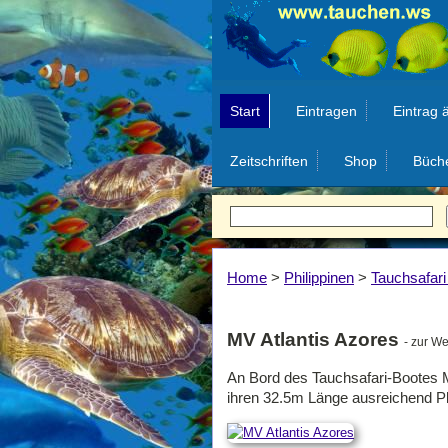
Start
Eintragen
Eintrag 
Zeitschriften
Shop
Büch
Home
>
Philippinen
>
Tauchsafari
MV Atlantis Azores
- zur W
An Bord des Tauchsafari-Bootes MV
ihren 32.5m Länge ausreichend Pl