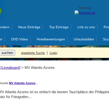
Werbung:
ändern
Neue Einträge
Top Einträge
Link zu uns
Pos
er
DVD Video
Hotelbewertungen
Urlaubsbilder
Scu
|
erweiterte Suche
Login
 (Liveaboard)
>
MV Atlantis Azores
ebseite
MV Atlantis Azores
...
 Atlantis Azores ist es einfach die besten Tauchplätze der Philippine
atz für Fotografen…