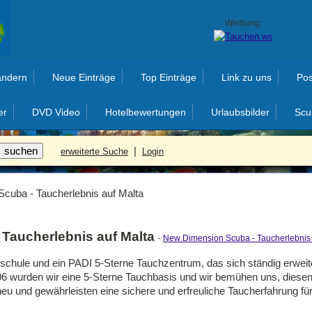
Werbung:
ändern
Neue Einträge
Top Einträge
Link zu uns
Pos
er
DVD Video
Hotelbewertungen
Urlaubsbilder
Scu
|
erweiterte Suche
Login
cuba - Taucherlebnis auf Malta
Taucherlebnis auf Malta
-
New Dimension Scuba - Taucherlebnis 
chschule und ein PADI 5-Sterne Tauchzentrum, das sich ständig erweit
06 wurden wir eine 5-Sterne Tauchbasis und wir bemühen uns, diese
u und gewährleisten eine sichere und erfreuliche Taucherfahrung für