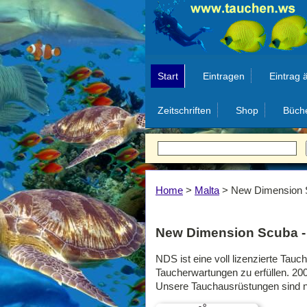
Start
Eintragen
Eintrag 
Zeitschriften
Shop
Büch
Home
>
Malta
>
New Dimension S
New Dimension Scuba - 
NDS ist eine voll lizenzierte Tau
Taucherwartungen zu erfüllen. 20
Unsere Tauchausrüstungen sind ne