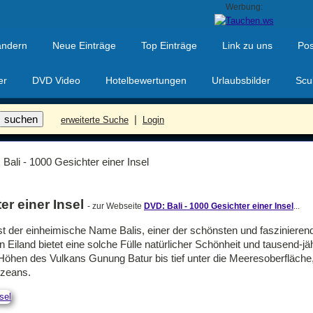
Werbung:
ändern
Neue Einträge
Top Einträge
Link zu uns
Pos
er
DVD Video
Hotelbewertungen
Urlaubsbilder
Scu
|
erweiterte Suche
Login
Bali - 1000 Gesichter einer Insel
er einer Insel
- zur Webseite
DVD: Bali - 1000 Gesichter einer Insel
...
ist der einheimische Name Balis, einer der schönsten und faszinieren
Eiland bietet eine solche Fülle natürlicher Schönheit und tausend-jäh
Höhen des Vulkans Gunung Batur bis tief unter die Meeresoberfläche,
Ozeans.